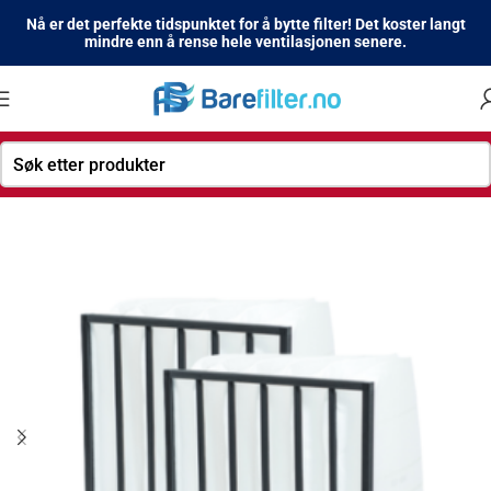
Nå er det perfekte tidspunktet for å bytte filter! Det koster langt
mindre enn å rense hele ventilasjonen senere.