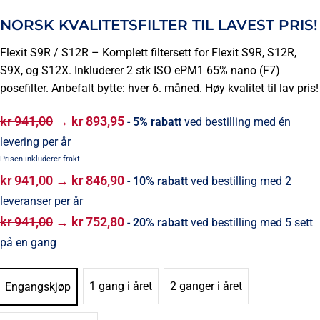
NORSK KVALITETSFILTER TIL LAVEST PRIS!
Flexit S9R / S12R – Komplett filtersett for Flexit S9R, S12R,
S9X, og S12X. Inkluderer 2 stk ISO ePM1 65% nano (F7)
posefilter. Anbefalt bytte: hver 6. måned. Høy kvalitet til lav pris!
kr
941,00
→
kr
893,95
-
5% rabatt
ved bestilling med én
levering per år
kr
941,00
→
kr
846,90
-
10% rabatt
ved bestilling med 2
leveranser per år
kr
941,00
→
kr
752,80
-
20% rabatt
ved bestilling med 5 sett
på en gang
1 gang i året
2 ganger i året
Engangskjøp