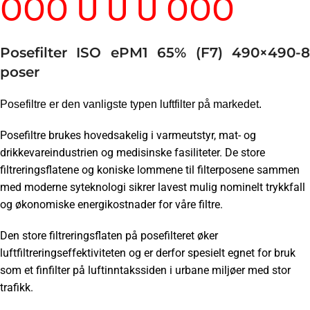
ÖÖÖ
Û Û Û ÕÕÕ
Posefilter ISO ePM1 65% (F7) 490×490-8
poser
Posefiltre er den vanligste typen luftfilter på markedet.
Posefiltre brukes hovedsakelig i varmeutstyr, mat- og
drikkevareindustrien og medisinske fasiliteter. De store
filtreringsflatene og koniske lommene til filterposene sammen
med moderne syteknologi sikrer lavest mulig nominelt trykkfall
og økonomiske energikostnader for våre filtre.
Den store filtreringsflaten på posefilteret øker
luftfiltreringseffektiviteten og er derfor spesielt egnet for bruk
som et finfilter på luftinntakssiden i urbane miljøer med stor
trafikk.