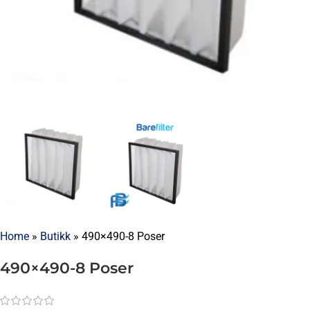
Home
»
Butikk
»
490×490-8 Poser
490×490-8 Poser