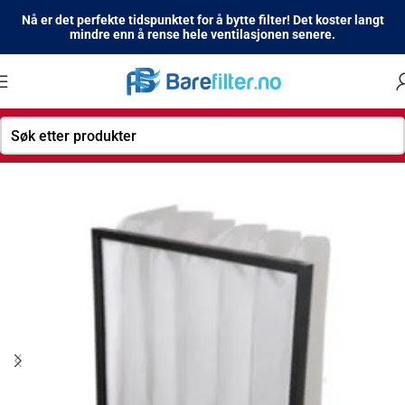
Nå er det perfekte tidspunktet for å bytte filter! Det koster langt
mindre enn å rense hele ventilasjonen senere.