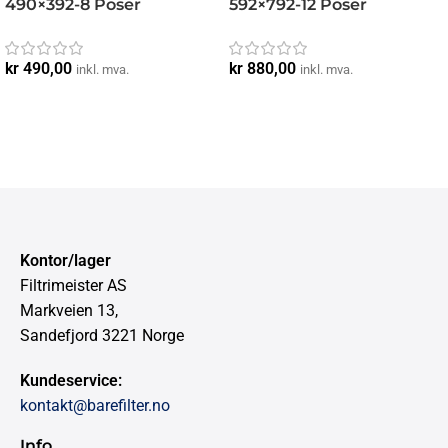
490×392-8 Poser
592×792-12 Poser
kr
490,00
kr
880,00
inkl. mva.
inkl. mva.
Kontor/lager
Filtrimeister AS
Markveien 13,
Sandefjord 3221 Norge
Kundeservice:
kontakt@barefilter.no
Info